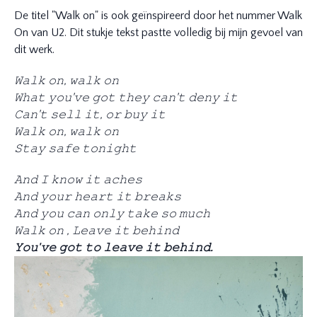
De titel "Walk on" is ook geïnspireerd door het nummer Walk
On van U2. Dit stukje tekst pastte volledig bij mijn gevoel van
dit werk.
𝚆𝚊𝚕𝚔 𝚘𝚗, 𝚠𝚊𝚕𝚔 𝚘𝚗
𝚆𝚑𝚊𝚝 𝚢𝚘𝚞'𝚟𝚎 𝚐𝚘𝚝 𝚝𝚑𝚎𝚢 𝚌𝚊𝚗'𝚝 𝚍𝚎𝚗𝚢 𝚒𝚝
𝙲𝚊𝚗'𝚝 𝚜𝚎𝚕𝚕 𝚒𝚝, 𝚘𝚛 𝚋𝚞𝚢 𝚒𝚝
𝚆𝚊𝚕𝚔 𝚘𝚗, 𝚠𝚊𝚕𝚔 𝚘𝚗
𝚂𝚝𝚊𝚢 𝚜𝚊𝚏𝚎 𝚝𝚘𝚗𝚒𝚐𝚑𝚝
𝙰𝚗𝚍 𝙸 𝚔𝚗𝚘𝚠 𝚒𝚝 𝚊𝚌𝚑𝚎𝚜
𝙰𝚗𝚍 𝚢𝚘𝚞𝚛 𝚑𝚎𝚊𝚛𝚝 𝚒𝚝 𝚋𝚛𝚎𝚊𝚔𝚜
𝙰𝚗𝚍 𝚢𝚘𝚞 𝚌𝚊𝚗 𝚘𝚗𝚕𝚢 𝚝𝚊𝚔𝚎 𝚜𝚘 𝚖𝚞𝚌𝚑
𝚆𝚊𝚕𝚔 𝚘𝚗 , 𝙻𝚎𝚊𝚟𝚎 𝚒𝚝 𝚋𝚎𝚑𝚒𝚗𝚍
𝚈𝚘𝚞'𝚟𝚎 𝚐𝚘𝚝 𝚝𝚘 𝚕𝚎𝚊𝚟𝚎 𝚒𝚝 𝚋𝚎𝚑𝚒𝚗𝚍.